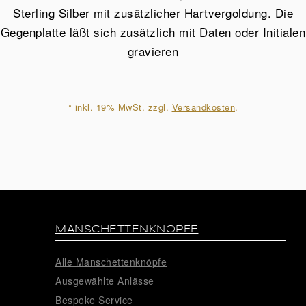
23cm
Sterling Silber mit zusätzlicher Hartvergoldung. Die
Menge
Gegenplatte läßt sich zusätzlich mit Daten oder Initialen
gravieren
*
inkl. 19% MwSt. zzgl.
Versandkosten
.
MANSCHETTENKNÖPFE
Alle Manschettenknöpfe
Ausgewählte Anlässe
Bespoke Service