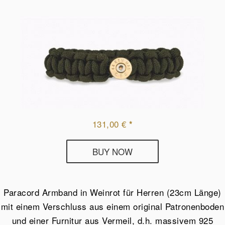
131,00
€
*
Paracord
BUY NOW
Armband
Herren
Olive
Paracord Armband in Weinrot für Herren (23cm Länge)
/
mit einem Verschluss aus einem original Patronenboden
Vermeil,
und einer Furnitur aus Vermeil, d.h. massivem 925