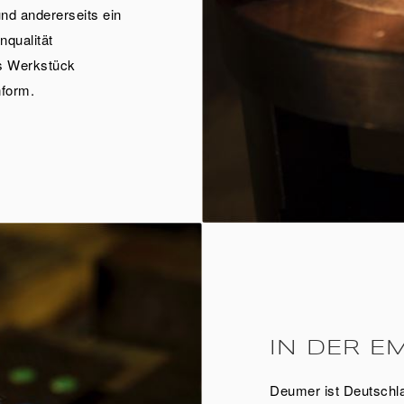
nd andererseits ein
nqualität
as Werkstück
nform.
IN DER EM
Deumer ist Deutschla