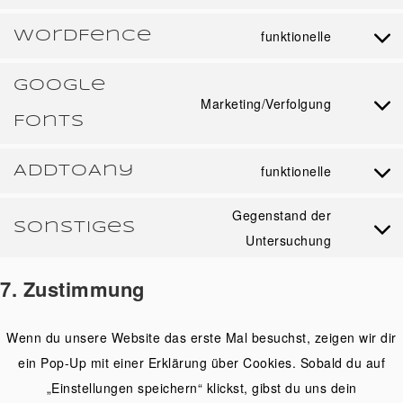
facebook
to
WordFence
funktionelle
Consent
service
to
wpml
Google
service
Marketing/Verfolgung
Consent
Fonts
wordfenc
to
service
AddToAny
funktionelle
Consent
google-
to
Gegenstand der
fonts
Sonstiges
service
Consent
Untersuchung
addtoany
to
7. Zustimmung
service
sonstiges
Wenn du unsere Website das erste Mal besuchst, zeigen wir dir
ein Pop-Up mit einer Erklärung über Cookies. Sobald du auf
„Einstellungen speichern“ klickst, gibst du uns dein