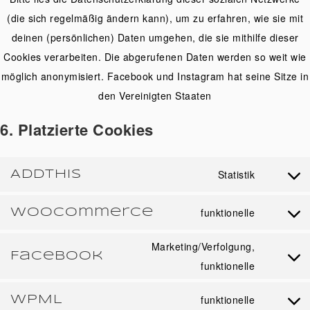
(die sich regelmäßig ändern kann), um zu erfahren, wie sie mit
deinen (persönlichen) Daten umgehen, die sie mithilfe dieser
Cookies verarbeiten. Die abgerufenen Daten werden so weit wie
möglich anonymisiert. Facebook und Instagram hat seine Sitze in
den Vereinigten Staaten
6. Platzierte Cookies
AddThis
Statistik
Consent
to
WooCommerce
funktionelle
Consent
service
to
addthis
Marketing/Verfolgung,
Facebook
service
Consent
funktionelle
woocomm
to
WPML
funktionelle
service
Consent