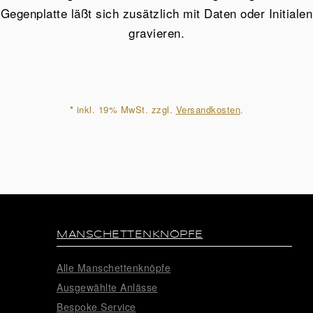
Menge
Gegenplatte läßt sich zusätzlich mit Daten oder Initialen
gravieren.
*
inkl. 19% MwSt. zzgl.
Versandkosten
.
MANSCHETTENKNÖPFE
Alle Manschettenknöpfe
Ausgewählte Anlässe
Bespoke Service