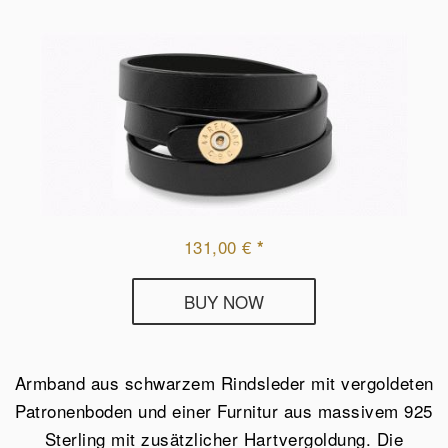
131,00
€
*
Lederarmband
BUY NOW
Mein
Revier
schwarz
Armband aus schwarzem Rindsleder mit vergoldeten
/
Patronenboden und einer Furnitur aus massivem 925
Vermeil
Sterling mit zusätzlicher Hartvergoldung. Die