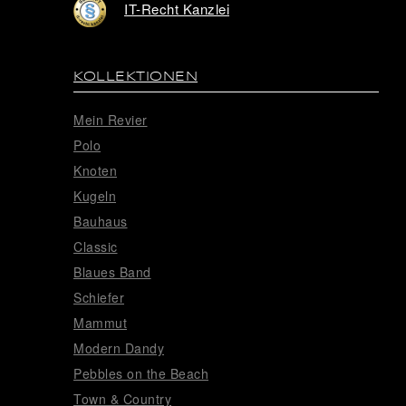
IT-Recht Kanzlei
KOLLEKTIONEN
Mein Revier
Polo
Knoten
Kugeln
Bauhaus
Classic
Blaues Band
Schiefer
Mammut
Modern Dandy
Pebbles on the Beach
Town & Country