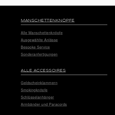
MANSCHETTENKNÖPFE
Alle Manschettenknöpfe
Ausgewählte Anlässe
Bespoke Service
Sonderanfertigungen
ALLE ACCESSOIRES
Geldscheinklammern
Smokingknöpfe
Schlüsselanhänger
Armbänder und Paracords