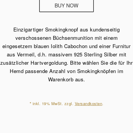
Deumer
BUY NOW
Smokingknopf
Mein
Revier
Einzigartiger Smokingknopf aus kundenseitig
aus
verschossenen Büchsenmunition mit einem
einer
eingesetzem blauen Iolith Cabochon und einer Furnitur
verschossenen
aus Vermeil, d.h. massivem 925 Sterling Silber mit
Patronenhülse
zusätzlicher Hartvergoldung. Bitte wählen Sie die für Ihr
Menge
Hemd passende Anzahl von Smokingknöpfen im
Warenkorb aus.
*
inkl. 19% MwSt. zzgl.
Versandkosten
.