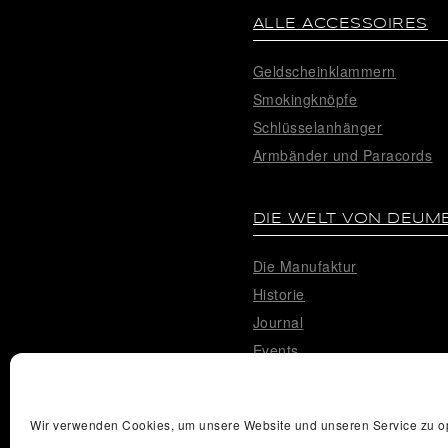
ALLE ACCESSOIRES
Geldscheinklammern
Smokingknöpfe
Schlüsselanhänger
Armbänder und Paracords
DIE WELT VON DEUM
Die Manufaktur
Historie
Journal
Events
IT-Recht Kanzlei
Wir verwenden Cookies, um unsere Website und unseren Service zu op