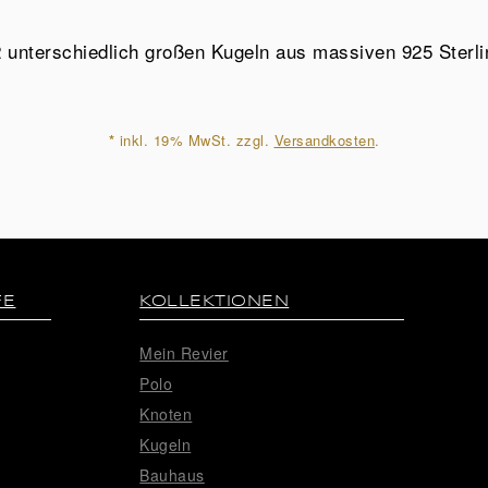
 unterschiedlich großen Kugeln aus massiven 925 Sterlin
*
inkl. 19% MwSt. zzgl.
Versandkosten
.
FE
KOLLEKTIONEN
Mein Revier
Polo
Knoten
Kugeln
Bauhaus