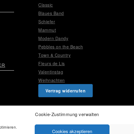
Classic
Blaues Band
Schiefer
Mammut
Modern Dandy
Pebbles on the Beach
Town & Country
Fleurs de Lis
ER
Valentinstag
Weihnachten
Vertrag widerrufen
Cookie-Zustimmung verwalten
timieren.
Cookies akzeptieren