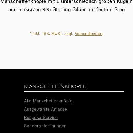
Manschettenknöpfe mit 2 unterschiedlich großen Kugeln
925
aus massiven 925 Sterling Silber mit festem Steg
Sterling
Silber
Menge
*
inkl. 19% MwSt. zzgl.
Versandkosten
.
MANSCHETTENKNÖPFE
Alle Manschettenknöpfe
Ausgewählte Anlässe
Bespoke Service
Sonderanfertigungen