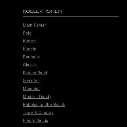
KOLLEKTIONEN
Mein Revier
Polo
Knoten
Kugeln
Bauhaus
Classic
Blaues Band
Schiefer
Mammut
Modern Dandy
Pebbles on the Beach
Town & Country
Fleurs de Lis