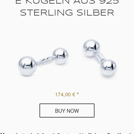
E KUGELN AUS 925
STERLING SILBER
174,00
€
*
Deumer
BUY NOW
Manschettenknöpfe
Kugeln
aus