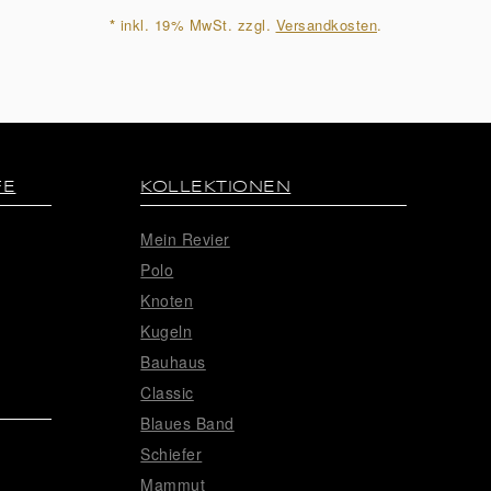
*
inkl. 19% MwSt. zzgl.
Versandkosten
.
FE
KOLLEKTIONEN
Mein Revier
Polo
Knoten
Kugeln
Bauhaus
Classic
Blaues Band
Schiefer
Mammut