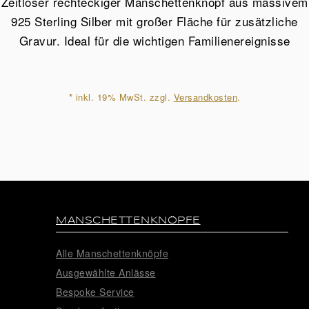
Zeitloser rechteckiger Manschettenknopf aus massivem
925
925 Sterling Silber mit großer Fläche für zusätzliche
Sterling
Gravur. Ideal für die wichtigen Familienereignisse
Silber
Menge
*
inkl. 19% MwSt. zzgl.
Versandkosten
.
MANSCHETTENKNÖPFE
Alle Manschettenknöpfe
Ausgewählte Anlässe
Bespoke Service