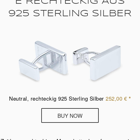
E RECHTECKIG AUS
925 STERLING SILBER
Neutral, rechteckig 925 Sterling Silber
252,00
€
*
Deumer
BUY NOW
Manschettenknöpfe
rechteckig
aus