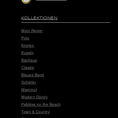
KOLLEKTIONEN
Mein Revier
Polo
Knoten
Kugeln
Bauhaus
Classic
Blaues Band
Schiefer
Mammut
Modern Dandy
Pebbles on the Beach
Town & Country