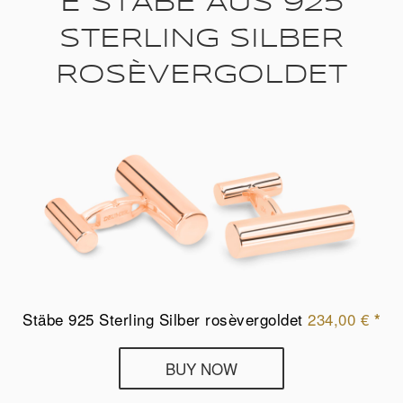
E STÄBE AUS 925
STERLING SILBER
ROSÈVERGOLDET
Stäbe 925 Sterling Silber rosèvergoldet
234,00
€
*
Deumer
BUY NOW
Manschettenknöpfe