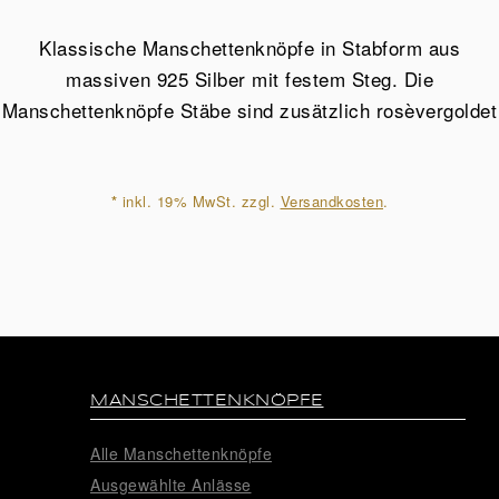
Stäbe
aus
Klassische Manschettenknöpfe in Stabform aus
925
massiven 925 Silber mit festem Steg. Die
Sterling
Manschettenknöpfe Stäbe sind zusätzlich rosèvergoldet
Silber
rosèvergoldet
Menge
*
inkl. 19% MwSt. zzgl.
Versandkosten
.
MANSCHETTENKNÖPFE
Alle Manschettenknöpfe
Ausgewählte Anlässe