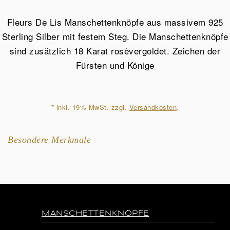
Fleurs
De
Fleurs De Lis Manschettenknöpfe aus massivem 925
Lis
Sterling Silber mit festem Steg. Die Manschettenknöpfe
aus
sind zusätzlich 18 Karat rosèvergoldet. Zeichen der
925
Fürsten und Könige
Sterling
Silber
rosèvergoldet
*
inkl. 19% MwSt. zzgl.
Versandkosten
.
Menge
Besondere Merkmale
MANSCHETTENKNÖPFE