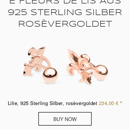
E FLEURS DE LIS AUS
925 STERLING SILBER
ROSÈVERGOLDET
Lilie, 925 Sterling Silber, rosèvergoldet
234,00
€
*
Deumer
BUY NOW
Manschettenknöpfe