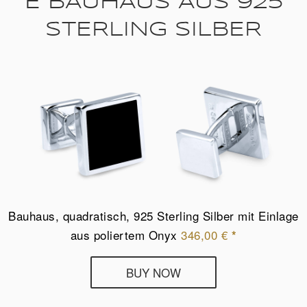
E BAUHAUS AUS 925
STERLING SILBER
Bauhaus, quadratisch, 925 Sterling Silber mit Einlage
aus poliertem Onyx
346,00
€
*
Deumer
BUY NOW
Manschettenknöpfe
Bauhaus