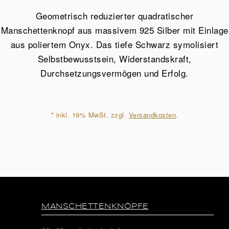
aus
Geometrisch reduzierter quadratischer
925
Manschettenknopf aus massivem 925 Silber mit Einlage
Sterling
aus poliertem Onyx. Das tiefe Schwarz symolisiert
Silber
Selbstbewusstsein, Widerstandskraft,
Menge
Durchsetzungsvermögen und Erfolg.
*
inkl. 19% MwSt. zzgl.
Versandkosten
.
MANSCHETTENKNÖPFE