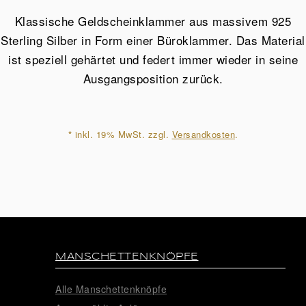
aus
Klassische Geldscheinklammer aus massivem 925
925
Sterling Silber in Form einer Büroklammer. Das Material
Sterling
ist speziell gehärtet und federt immer wieder in seine
Silber
Ausgangsposition zurück.
Menge
*
inkl. 19% MwSt. zzgl.
Versandkosten
.
MANSCHETTENKNÖPFE
Alle Manschettenknöpfe