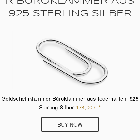
R BÜROKLAMMER AUS
925 STERLING SILBER
Geldscheinklammer Büroklammer aus federhartem 925
Sterling Silber
174,00
€
*
Deumer
BUY NOW
Geldscheinklammer
Büroklammer