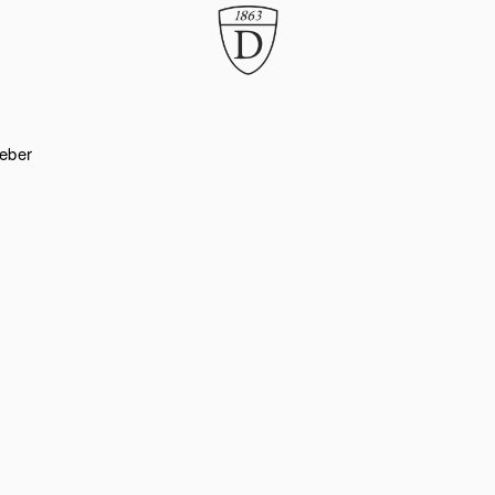
eber
R