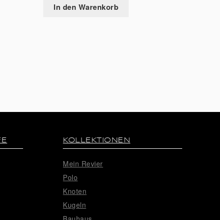
In den Warenkorb
FE
KOLLEKTIONEN
Mein Revier
Polo
Knoten
Kugeln
Bauhaus